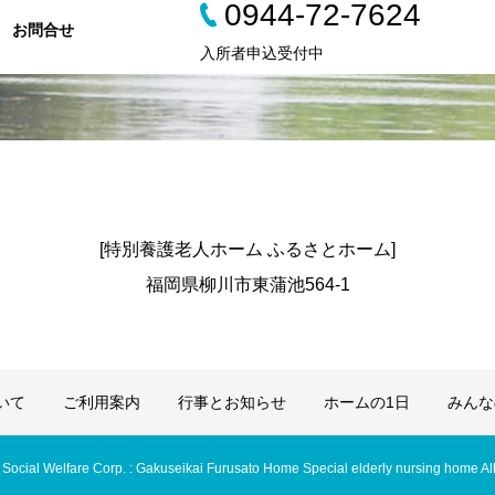
0944-72-7624
お問合せ
入所者申込受付中
[特別養護老人ホーム ふるさとホーム]
福岡県柳川市東蒲池564-1
いて
ご利用案内
行事とお知らせ
ホームの1日
みんな
Social Welfare Corp. : Gakuseikai Furusato Home Special elderly nursing home Al